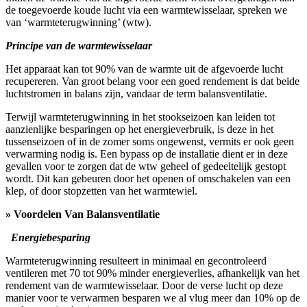
de toegevoerde koude lucht via een warmtewisselaar, spreken we
van ‘warmteterugwinning’ (wtw).
Principe van de warmtewisselaar
Het apparaat kan tot 90% van de warmte uit de afgevoerde lucht
recupereren. Van groot belang voor een goed rendement is dat beide
luchtstromen in balans zijn, vandaar de term balansventilatie.
Terwijl warmteterugwinning in het stookseizoen kan leiden tot
aanzienlijke besparingen op het energieverbruik, is deze in het
tussenseizoen of in de zomer soms ongewenst, vermits er ook geen
verwarming nodig is. Een bypass op de installatie dient er in deze
gevallen voor te zorgen dat de wtw geheel of gedeeltelijk gestopt
wordt. Dit kan gebeuren door het openen of omschakelen van een
klep, of door stopzetten van het warmtewiel.
» Voordelen Van Balansventilatie
Energiebesparing
Warmteterugwinning resulteert in minimaal en gecontroleerd
ventileren met 70 tot 90% minder energieverlies, afhankelijk van het
rendement van de warmtewisselaar. Door de verse lucht op deze
manier voor te verwarmen besparen we al vlug meer dan 10% op de