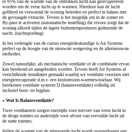
er 95% van de warmte van de ontrokken lucht kan gerecupereerd
worden om de verse lucht op te warmen. Hierdoor kan de lucht
gefilterd en verwarmd de woning betreden en perfect in balans met
de gevraagde extractie. Tevens is het mogelijk om in de zomer en
By-pass te activeren (automatische instelling) die ervoor zorgt dat de
woning afkoelt tijden de lagere buitentemperaturen gedurende de
nacht. (nachtspoeling)
In het verlengde van de cursus energiedeskundige is Air Systems
perfect op de hoogte van de nieuwste wetgeving en de allernieuwste
methodes.
Zowel natuurlijke, als mechanische ventilatie of de combinatie ervan
kan berekend en aangeboden worden. Tevens heeft Air Systems al
verschillende installaties gemaakt waarbij we ventilatie voorzien met
energierecuperatie d.m.v. een kruisstroom-warmtewisselaar. Wij
berekenen ventilatie systeem D (balansventilatie) volledig uit
inclusief boor- en legplan.
» Wat Is Balansventilatie?
Twee ventilatoren zorgen enerzijds voor toevoer van verse lucht in
de droge ruimtes en anderzijds voor afvoer van vervuilde lucht uit
de natte ruimtes.
Indien de warmte van de afgevoerde lucht wordt overgedragen aan