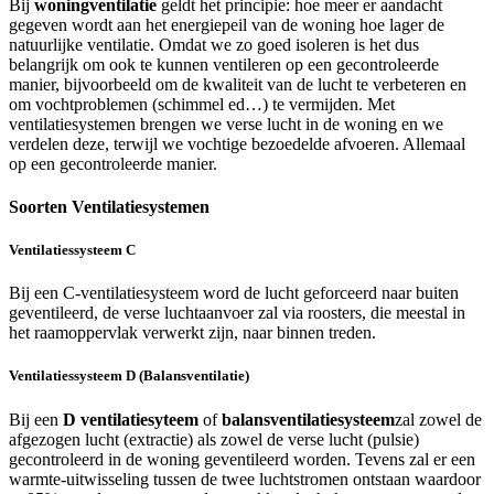
Bij
woningventilatie
geldt het principie: hoe meer er aandacht
gegeven wordt aan het energiepeil van de woning hoe lager de
natuurlijke ventilatie. Omdat we zo goed isoleren is het dus
belangrijk om ook te kunnen ventileren op een gecontroleerde
manier, bijvoorbeeld om de kwaliteit van de lucht te verbeteren en
om vochtproblemen (schimmel ed…) te vermijden. Met
ventilatiesystemen brengen we verse lucht in de woning en we
verdelen deze, terwijl we vochtige bezoedelde afvoeren. Allemaal
op een gecontroleerde manier.
Soorten Ventilatiesystemen
Ventilatiessysteem C
Bij een C-ventilatiesysteem word de lucht geforceerd naar buiten
geventileerd, de verse luchtaanvoer zal via roosters, die meestal in
het raamoppervlak verwerkt zijn, naar binnen treden.
Ventilatiessysteem D (Balansventilatie)
Bij een
D ventilatiesyteem
of
balansventilatiesysteem
zal zowel de
afgezogen lucht (extractie) als zowel de verse lucht (pulsie)
gecontroleerd in de woning geventileerd worden. Tevens zal er een
warmte-uitwisseling tussen de twee luchtstromen ontstaan waardoor